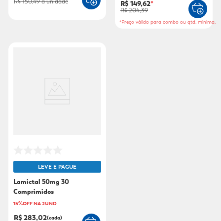
R$ 150,49
a unidade
R$ 149,62
*
R$ 204,39
*Preço válido para combo ou qtd. mínima.
LEVE E PAGUE
Lamictal 50mg 30
Comprimidos
15%OFF NA 2UND
R$ 283,02
(cada)