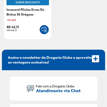
SUPER DESCONTO
9
º
mounjaro
Imescard Pílulas Ervas De
Bichos 36 Drágeas
10
º
fralda xg
-
9
% OFF
R$ 42,11
R$ 46,11
Assine a newsletter da Drogaria Globo e aproveite
as vantagens exclusivas!
Seu Nome:
Seu E-mail: