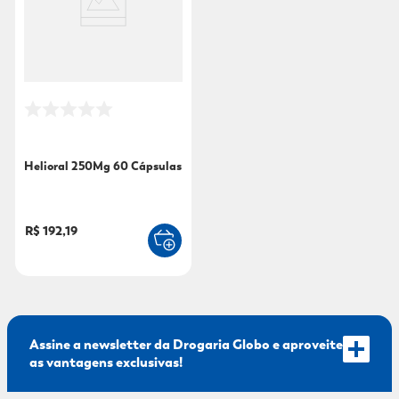
9
º
mounjaro
10
º
fralda xg
Helioral 250Mg 60 Cápsulas
R$ 192,19
Assine a newsletter da Drogaria Globo e aproveite
as vantagens exclusivas!