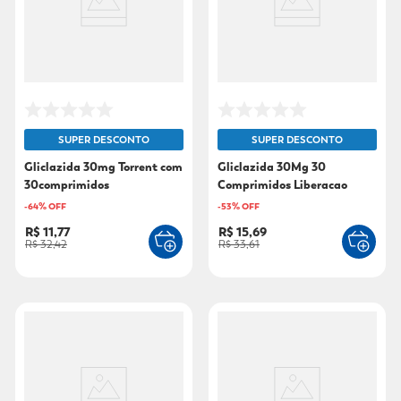
9
º
mounjaro
10
º
fralda xg
SUPER DESCONTO
SUPER DESCONTO
Gliclazida 30mg Torrent com
Gliclazida 30Mg 30
30comprimidos
Comprimidos Liberacao
Prolongada
-
64
% OFF
-
53
% OFF
R$ 11,77
R$ 15,69
R$ 32,42
R$ 33,61