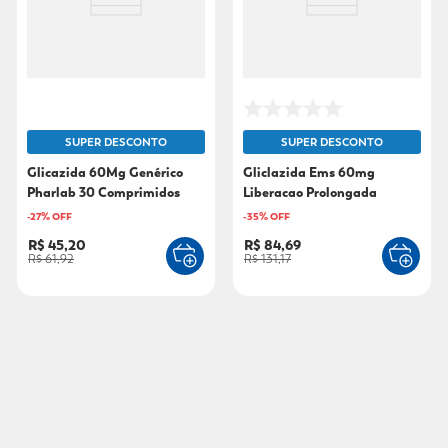
SUPER DESCONTO
SUPER DESCONTO
Glicazida 60Mg Genérico
Gliclazida Ems 60mg
Pharlab 30 Comprimidos
Liberacao Prolongada
60comprimidos
-
27
% OFF
-
35
% OFF
R$ 45,20
R$ 84,69
R$ 61,92
R$ 131,17