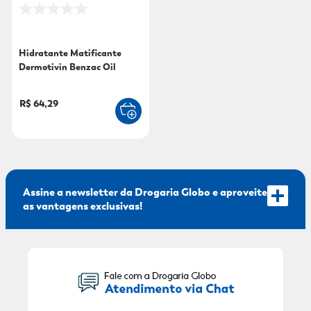
9
º
sabonete líquido
10
º
adeforte turbo
Hidratante Matificante
Dermotivin Benzac Oil
Control 50 ml
R$ 64,29
Assine a newsletter da Drogaria Globo e aproveite
as vantagens exclusivas!
Seu Nome: