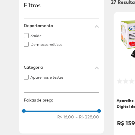
27
Filtros
Adicional
Adicional
Departamento
Saúde
Dermocosméticos
Categoria
Aparelhos e testes
Faixas de preço
Aparelho 
Digital d
Unidade
R$ 16,00
–
R$ 228,00
R$ 159