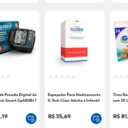
de Pressão Digital de
Espaçador Para Medicamento
Tiras Re
ech Smart Gp480Bt 1
G-Tech Clear Adulto e Infantil
com 50 
PVC 1 Unidade
,19
R$ 35,69
R$ 81