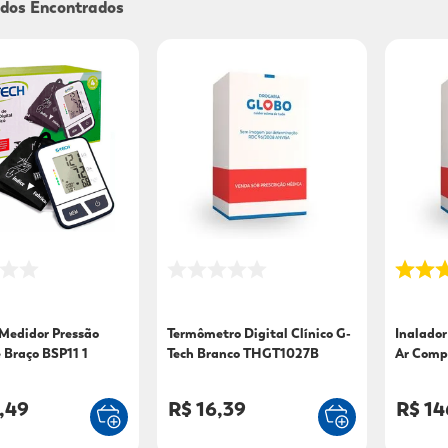
9
º
sabonete líquido
10
º
adeforte turbo
Medidor Pressão
Termômetro Digital Clínico G-
Inalador
e Braço BSP11 1
Tech Branco THGT1027B
Ar Comp
,49
R$ 16,39
R$ 14