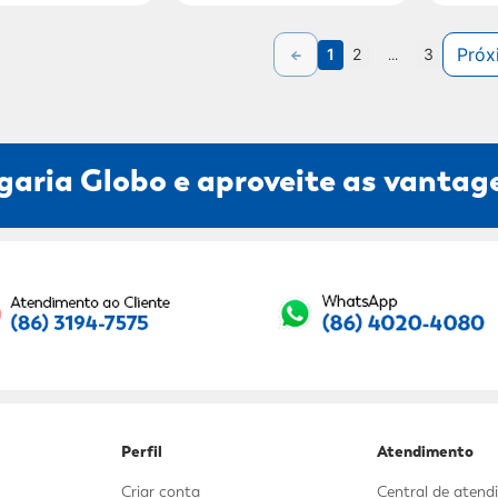
Próx
1
2
...
3
garia Globo e aproveite as vantage
Seu E-mail:
Perfil
Atendimento
Criar conta
Central de aten