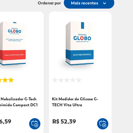
Ordenar por
Mais recentes
 Nebulizador G-Tech
Kit Medidor de Glicose G-
rimido Compact DC1
TECH Vita Ultra
6,59
R$ 52,39