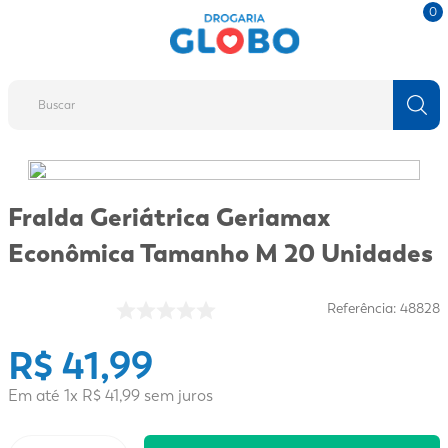
0
Buscar
TERMOS MAIS BUSCADOS
1
º
fralda
Fralda Geriátrica Geriamax
2
º
protetor solar
Econômica Tamanho M 20 Unidades
3
º
desodorante
4
º
pantene
Referência
:
48828
5
º
dove
R$
41
,
99
6
º
adeforte turbo
Em até
1
x
R$
41
,
99
sem juros
7
º
sabonete líquido
8
º
shampoo