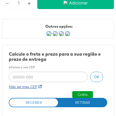
－
+
Adicionar
9
º
mounjaro
10
º
fralda xg
Outros opções:
Calcule o frete e prazo para a sua região e
prazo de entrega
Informe o seu CEP
OK
Não sei meu CEP
Grátis
RECEBER
RETIRAR