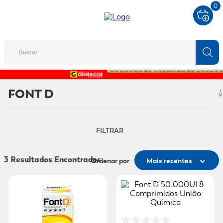
0
Buscar
TERMOS MAIS BUSCADOS
FONT D
1
º
fralda
2
º
protetor solar
FILTRAR
3
º
desodorante
4
º
pantene
3
Ordenar por
Mais recentes
5
º
dove
6
º
adeforte turbo
7
º
sabonete líquido
8
º
mounjaro