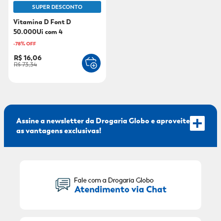
SUPER DESCONTO
Vitamina D Font D
50.000Ui com 4
Comprimidos
-
78
% OFF
R$ 16,06
R$ 73,34
Assine a newsletter da Drogaria Globo e aproveite
as vantagens exclusivas!
Seu Nome:
Seu E-mail: