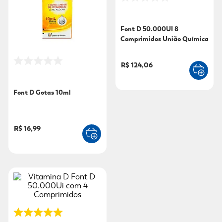
9
º
fralda xg
Font D 50.000UI 8
10
º
shampoo
Comprimidos União Química
R$ 124,06
Font D Gotas 10ml
R$ 16,99