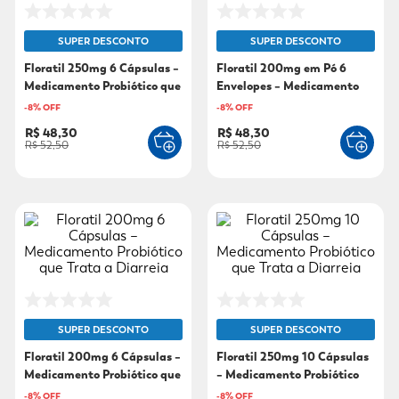
9
º
sabonete líquido
SUPER DESCONTO
SUPER DESCONTO
10
º
adeforte turbo
Floratil 250mg 6 Cápsulas –
Floratil 200mg em Pó 6
Medicamento Probiótico que
Envelopes – Medicamento
Trata a Diarreia
Probiótico que Trata a
-
8
% OFF
-
8
% OFF
Diarreia
R$ 48,30
R$ 48,30
R$ 52,50
R$ 52,50
SUPER DESCONTO
SUPER DESCONTO
Floratil 200mg 6 Cápsulas –
Floratil 250mg 10 Cápsulas
Medicamento Probiótico que
– Medicamento Probiótico
Trata a Diarreia
que Trata a Diarreia
-
8
% OFF
-
8
% OFF