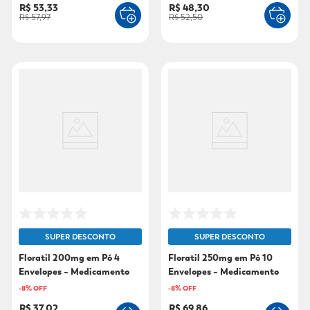
R$ 53,33
R$ 48,30
R$ 57,97
R$ 52,50
SUPER DESCONTO
SUPER DESCONTO
Floratil 200mg em Pó 4
Floratil 250mg em Pó 10
Envelopes – Medicamento
Envelopes – Medicamento
Probiótico que Trata a
Probiótico que Trata a
-
8
% OFF
-
8
% OFF
Diarreia
Diarreia
R$ 37,02
R$ 69,86