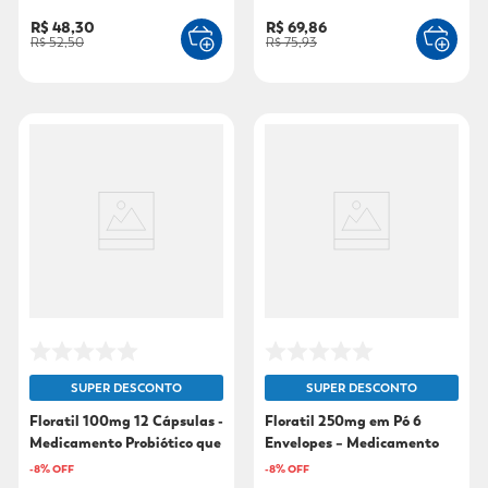
R$ 48,30
R$ 69,86
R$ 52,50
R$ 75,93
SUPER DESCONTO
SUPER DESCONTO
Floratil 100mg 12 Cápsulas -
Floratil 250mg em Pó 6
Medicamento Probiótico que
Envelopes – Medicamento
Trata a Diarreia
Probiótico que Trata a
-
8
% OFF
-
8
% OFF
Diarreia