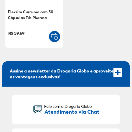
9
º
sabonete líquido
Flexsim Curcuma com 30
Cápsulas Trb Pharma
10
º
adeforte turbo
R$ 59,69
Assine a newsletter da Drogaria Globo e aproveite
as vantagens exclusivas!
Seu Nome:
Seu E-mail: