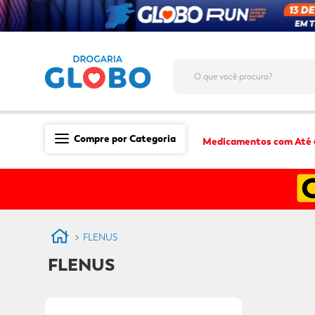
O que você procura?
Compre por Categoria
Medicamentos com Até
Saúde
Medicamentos
Dermocosméticos
FLENUS
Mãe e Filho
FLENUS
Higiene & Beleza
Conveniência
Promoções