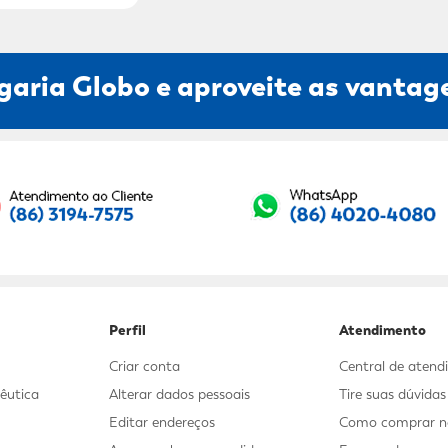
garia Globo e aproveite as vantage
Seu E-mail:
Perfil
Atendimento
Criar conta
Central de aten
êutica
Alterar dados pessoais
Tire suas dúvida
Editar endereços
Como comprar no