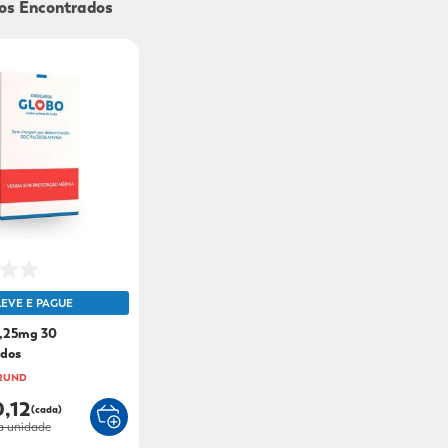
9
º
mounjaro
10
º
fralda xg
LEVE E PAGUE
2,25mg 30
dos
 2UND
0,12
(cada)
a unidade