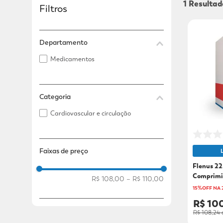
1
Filtros
Adicional
Adicional
Departamento
Medicamentos
Categoria
Cardiovascular e circulação
Faixas de preço
Flenus 2
Comprimi
R$ 108,00
–
R$ 110,00
15%OFF NA
R$ 10
R$ 108,24