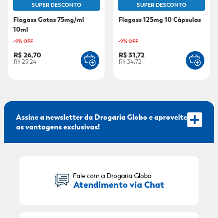
SUPER DESCONTO
SUPER DESCONTO
9
º
fralda xg
Flagass Gotas 75mg/ml
Flagass 125mg 10 Cápsulas
10ml
10
º
shampoo
-
9
% OFF
-
9
% OFF
R$ 26,70
R$ 31,72
R$ 29,24
R$ 34,72
Assine a newsletter da Drogaria Globo e aproveite
as vantagens exclusivas!
Seu Nome:
Seu E-mail: