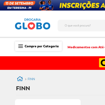
O que você procura?
Compre por Categoria
Medicamentos com Até
Saúde
Medicamentos
Dermocosméticos
FINN
Mãe e Filho
FINN
Higiene & Beleza
Conveniência
Promoções