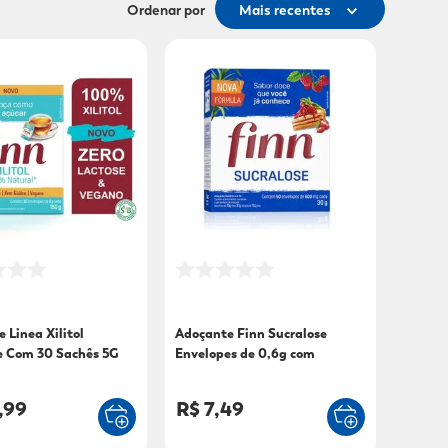
Ordenar por
Mais recentes
 Linea Xilitol
Adoçante Finn Sucralose
e Com 30 Sachês 5G
Envelopes de 0,6g com
50unidades
,99
R$ 7,49