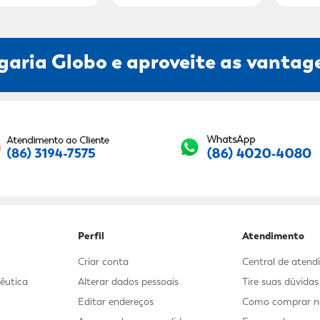
garia Globo e aproveite as vantage
Seu E-mail:
Perfil
Atendimento
Criar conta
Central de aten
êutica
Alterar dados pessoais
Tire suas dúvida
Editar endereços
Como comprar no