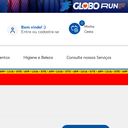
0
Minha
Bem vindo! :)
Entre ou cadastre-se
Cesta
entos
Higiene e Beleza
Consulte nossos Serviços