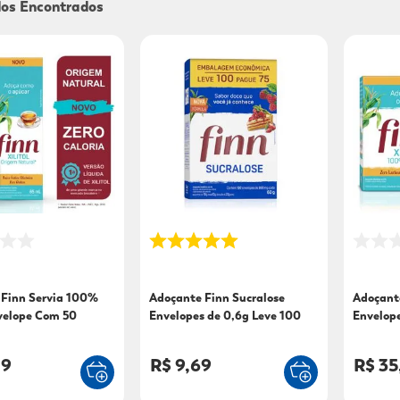
9
º
sabonete líquido
10
º
adeforte turbo
 Finn Servia 100%
Adoçante Finn Sucralose
Adoçante
nvelope Com 50
Envelopes de 0,6g Leve 100
Envelop
 65ml
pague 75
19
R$ 9,69
R$ 35