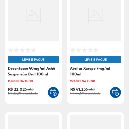
LEVE E PAGUE
LEVE E PAGUE
Decontosse 40mg/ml Aché
Abrilar Xarope 7mg/ml
Suspensão Oral 100ml
100ml
15%OFF NA 2UND
15%OFF NA 2UND
R$ 22,02
R$ 41,25
(cada)
(cada)
R$ 23,81
a unidade
R$ 44,59
a unidade