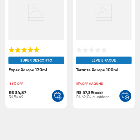
SUPER DESCONTO
LEVE E PAGUE
Expec Xarope 120ml
Torante Xarope 100ml
-
36
% OFF
15%OFF NA 2UND
R$ 34,87
R$ 57,39
(cada)
R$ 54,49
R$ 62,04
a unidade