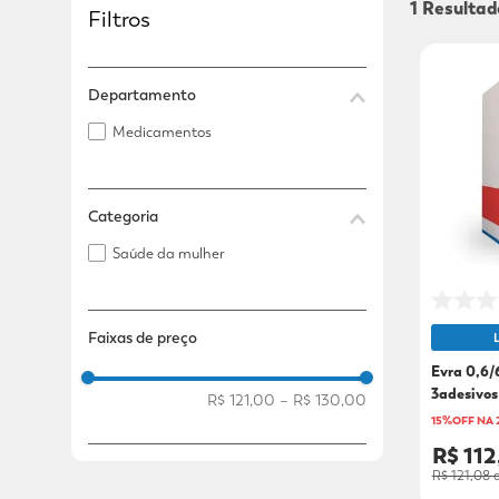
1
Filtros
Adicional
Adicional
Departamento
Medicamentos
Categoria
Saúde da mulher
Faixas de preço
Evra 0,6
3adesivos
R$ 121,00
–
R$ 130,00
15%OFF NA
R$ 11
R$ 121,08
a