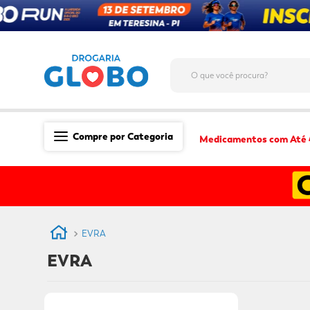
O que você procura?
Compre por Categoria
Medicamentos com Até
Saúde
Medicamentos
Dermocosméticos
EVRA
Mãe e Filho
EVRA
Higiene & Beleza
Conveniência
Promoções