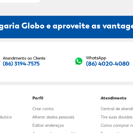
garia Globo e aproveite as vantage
Seu E-mail:
Perfil
Atendimento
Criar conta
Central de aten
êutica
Alterar dados pessoais
Tire suas dúvida
Editar endereços
Como comprar no