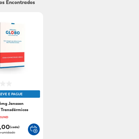
9
º
sabonete líquido
10
º
adeforte turbo
LEVE E PAGUE
/6mg Janssen
 Transdérmicos
 2UND
2,00
(cada)
 unidade