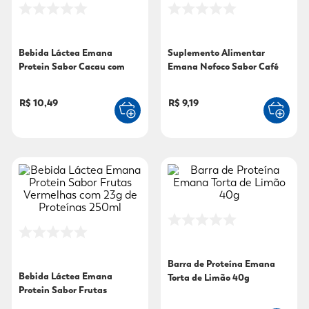
9
º
mounjaro
10
º
fralda xg
Bebida Láctea Emana
Suplemento Alimentar
Protein Sabor Cacau com
Emana Nofoco Sabor Café
23g de Proteínas 250ml
250ml
R$ 10,49
R$ 9,19
Barra de Proteína Emana
Bebida Láctea Emana
Torta de Limão 40g
Protein Sabor Frutas
Vermelhas com 23g de