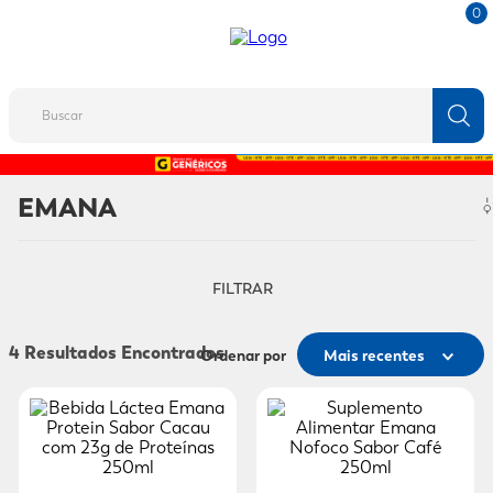
0
Buscar
TERMOS MAIS BUSCADOS
EMANA
1
º
fralda
2
º
protetor solar
FILTRAR
3
º
desodorante
4
º
pantene
4
Ordenar por
Mais recentes
5
º
dove
6
º
adeforte turbo
7
º
sabonete líquido
8
º
shampoo