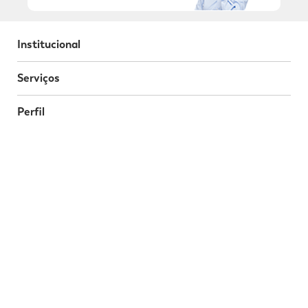
Institucional
Serviços
Perfil
Programa da Fidelidade
Atendimento
Segurança
Baixe o nosso App
Nossas Redes Sociais