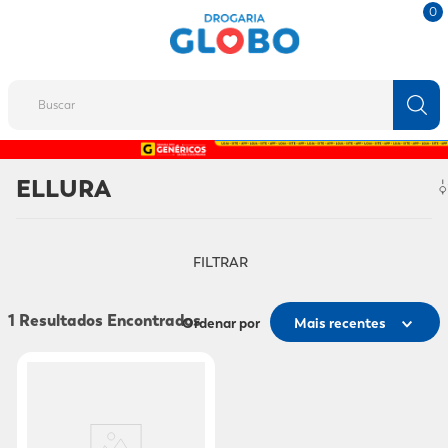
0
Buscar
TERMOS MAIS BUSCADOS
ELLURA
1
º
fralda
2
º
protetor solar
FILTRAR
3
º
desodorante
4
º
pantene
1
Ordenar por
Mais recentes
5
º
dove
6
º
adeforte turbo
7
º
sabonete líquido
8
º
mounjaro