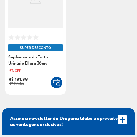
9
º
fralda xg
10
º
shampoo
SUPER DESCONTO
Suplemento do Trato
Urinário Ellura 36mg
30cápsulas
-
9
% OFF
R$ 181,88
R$ 199,52
Assine a newsletter da Drogaria Globo e aproveite
as vantagens exclusivas!