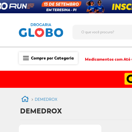
O que você procura?
Compre por Categoria
Medicamentos com Até
Saúde
Medicamentos
Dermocosméticos
DEMEDROX
Mãe e Filho
DEMEDROX
Higiene & Beleza
Conveniência
Promoções