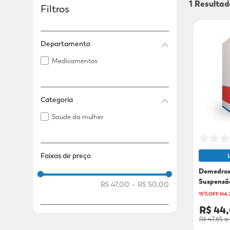
1
Filtros
Adicional
Adicional
Departamento
Medicamentos
Categoria
Saúde da mulher
Faixas de preço
Demedrox
Suspensão
R$ 47,00
–
R$ 50,00
1ML
15%OFF NA
R$ 44
R$ 47,65
a 