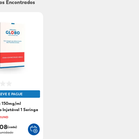
9
º
mounjaro
10
º
fralda xg
LEVE E PAGUE
 150mg/ml
 Injetável 1 Seringa
 2UND
,08
(cada)
unidade