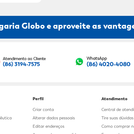
garia Globo e aproveite as vantage
Seu E-mail:
Perfil
Atendimento
Criar conta
Central de aten
êutica
Alterar dados pessoais
Tire suas dúvida
Editar endereços
Como comprar no