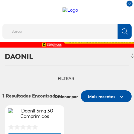
0
Buscar
TERMOS MAIS BUSCADOS
DAONIL
1
º
fralda
2
º
protetor solar
FILTRAR
3
º
desodorante
4
º
pantene
1
Ordenar por
Mais recentes
5
º
dove
6
º
adeforte turbo
7
º
sabonete líquido
8
º
shampoo