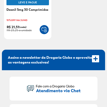
LEVE E PAGUE
9
º
mounjaro
Daonil 5mg 30 Comprimidos
10
º
fralda xg
15%OFF NA 2UND
R$ 21,51
(cada)
R$ 23,25
a unidade
Assine a newsletter da Drogaria Globo e aproveite
as vantagens exclusivas!
Seu Nome:
Seu E-mail: