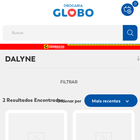
0
Buscar
TERMOS MAIS BUSCADOS
DALYNE
1
º
fralda
2
º
protetor solar
FILTRAR
3
º
desodorante
4
º
pantene
2
Ordenar por
Mais recentes
5
º
dove
6
º
adeforte turbo
7
º
sabonete líquido
8
º
shampoo