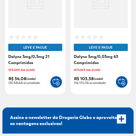
9
º
mounjaro
10
º
fralda xg
LEVE E PAGUE
LEVE E PAGUE
Dalyne 3mg/0,3mg 21
Dalyne 3mg/0,03mg 63
Comprimidos
Comprimidos
15%OFF NA 2UND
15%OFF NA 2UND
R$ 54,08
R$ 103,38
(cada)
(cada)
R$ 58,46
a unidade
R$ 111,76
a unidade
Assine a newsletter da Drogaria Globo e aproveite
as vantagens exclusivas!