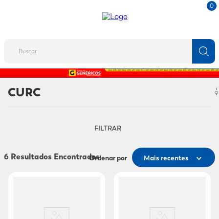
0
Buscar
TERMOS MAIS BUSCADOS
CURC
1
º
fralda
2
º
protetor solar
FILTRAR
3
º
desodorante
4
º
pantene
6
Ordenar por
Mais recentes
5
º
dove
6
º
fralda xg
7
º
mounjaro
8
º
shampoo