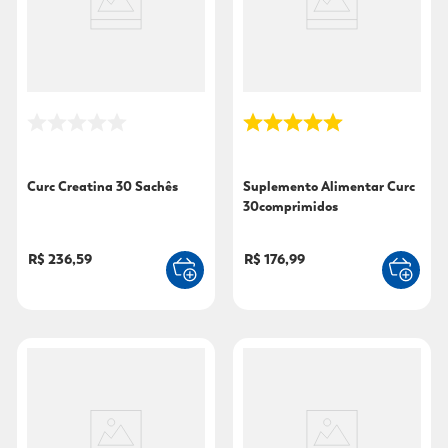
9
º
sabonete líquido
10
º
adeforte turbo
Curc Creatina 30 Sachês
Suplemento Alimentar Curc
30comprimidos
R$ 236,59
R$ 176,99