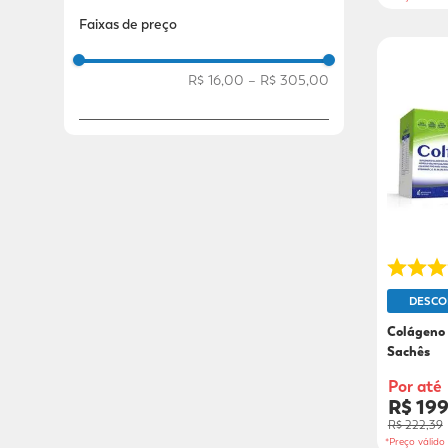
Faixas de preço
R$ 16,00
–
R$ 305,00
DESCO
Colágeno C
Sachês
Por até
R$ 19
R$ 222,39
*Preço válid