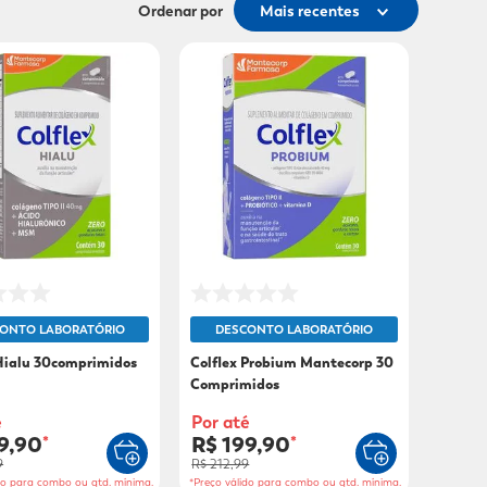
Ordenar por
Mais recentes
ONTO LABORATÓRIO
DESCONTO LABORATÓRIO
 Hialu 30comprimidos
Colflex Probium Mantecorp 30
Comprimidos
é
Por até
9,90
R$ 199,90
*
*
9
R$ 212,99
do para combo ou qtd. mínima.
*Preço válido para combo ou qtd. mínima.