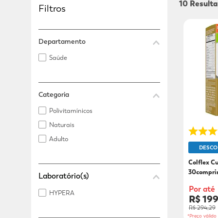
10
Filtros
Adicional
Adicional
Departamento
Saúde
Categoria
Polivitamínicos
Naturais
Adulto
DESCO
Colflex 
30compri
Por até
HYPERA
R$ 19
R$ 294,29
*Preço válid