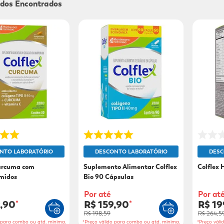
9
º
sabonete líquido
10
º
adeforte turbo
NTO LABORATÓRIO
DESCONTO LABORATÓRIO
DESC
Curcuma com
Suplemento Alimentar Colflex
Colflex
midos
Bio 90 Cápsulas
Por até
Por at
9,90
R$ 159,90
R$ 19
*
*
R$ 198,59
R$ 264,5
o para combo ou qtd. mínima.
*Preço válido para combo ou qtd. mínima.
*Preço váli