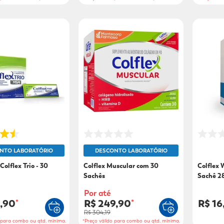
NTO LABORATÓRIO
DESCONTO LABORATÓRIO
olflex Trio - 30
Colflex Muscular com 30
Colflex 
Sachês
Sachê 2
Por até
9,90
R$ 249,90
R$ 16
*
*
R$ 304,19
o para combo ou qtd. mínima.
*Preço válido para combo ou qtd. mínima.