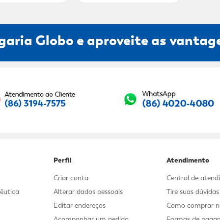
garia Globo e aproveite as vantage
Seu E-mail:
Perfil
Atendimento
Criar conta
Central de aten
êutica
Alterar dados pessoais
Tire suas dúvida
Editar endereços
Como comprar no
Acompanhar um pedido
Formas de paga