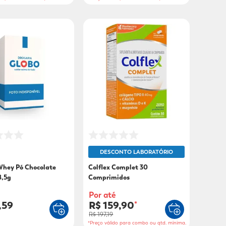
DESCONTO LABORATÓRIO
Whey Pó Chocolate
Colflex Complet 30
8,5g
Comprimidos
Por até
,59
R$ 159,90
*
R$ 197,19
*Preço válido para combo ou qtd. mínima.