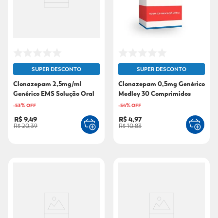
SUPER DESCONTO
SUPER DESCONTO
Clonazepam 2,5mg/ml
Clonazepam 0,5mg Genérico
Genérico EMS Solução Oral
Medley 30 Comprimidos
20ml
-
53
% OFF
-
54
% OFF
R$ 9,49
R$ 4,97
R$ 20,39
R$ 10,83