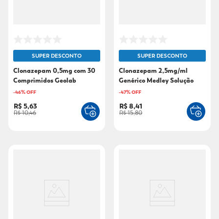
SUPER DESCONTO
SUPER DESCONTO
Clonazepam 0,5mg com 30
Clonazepam 2,5mg/ml
Comprimidos Geolab
Genérico Medley Solução
Oral 20ml
-
46
% OFF
-
47
% OFF
R$ 5,63
R$ 8,41
R$ 10,46
R$ 15,80