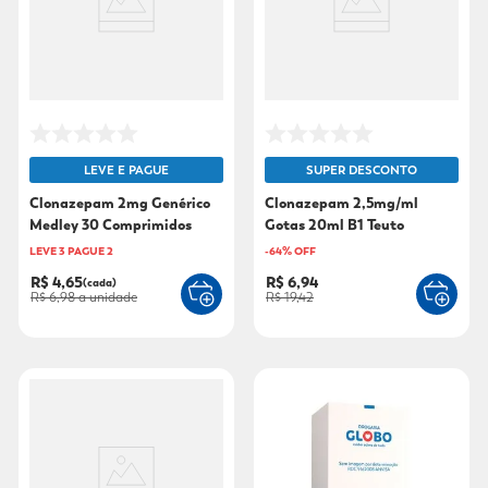
9
º
sabonete líquido
10
º
adeforte turbo
LEVE E PAGUE
SUPER DESCONTO
Clonazepam 2mg Genérico
Clonazepam 2,5mg/ml
Medley 30 Comprimidos
Gotas 20ml B1 Teuto
LEVE 3 PAGUE 2
-
64
% OFF
R$ 4,65
R$ 6,94
(cada)
R$ 6,98
a unidade
R$ 19,42