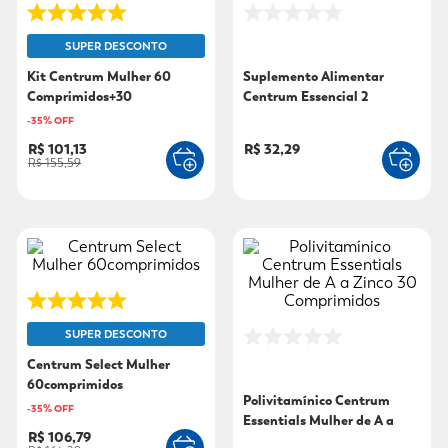
9
º
fralda xg
SUPER DESCONTO
10
º
shampoo
Kit Centrum Mulher 60
Suplemento Alimentar
Comprimidos+30
Centrum Essencial 2
Comprimidos com 70%
Unidades de 30
-
35
% OFF
Desconto
Comprimidos Cada
R$ 101,13
R$ 32,29
R$ 155,59
SUPER DESCONTO
Centrum Select Mulher
60comprimidos
Polivitamínico Centrum
-
35
% OFF
Essentials Mulher de A a
R$ 106,79
Zinco 30 Comprimidos