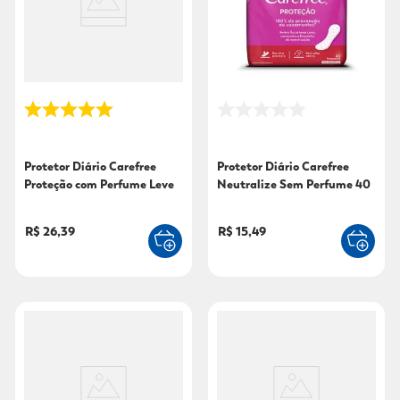
9
º
sabonete líquido
10
º
adeforte turbo
Protetor Diário Carefree
Protetor Diário Carefree
Proteção com Perfume Leve
Neutralize Sem Perfume 40
80 Pague 60 Unidades
Unidades
R$ 26,39
R$ 15,49