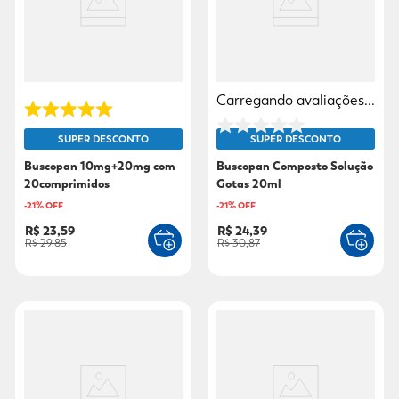
9
º
sabonete líquido
10
º
adeforte turbo
Carregando avaliações...
SUPER DESCONTO
SUPER DESCONTO
Buscopan 10mg+20mg com
Buscopan Composto Solução
20comprimidos
Gotas 20ml
-
21
% OFF
-
21
% OFF
R$ 23,59
R$ 24,39
R$ 29,85
R$ 30,87