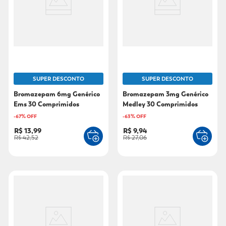
9
º
fralda xg
10
º
shampoo
SUPER DESCONTO
SUPER DESCONTO
Bromazepam 6mg Genérico
Bromazepam 3mg Genérico
Ems 30 Comprimidos
Medley 30 Comprimidos
-
67
% OFF
-
63
% OFF
R$ 13,99
R$ 9,94
R$ 42,52
R$ 27,06