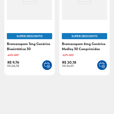
SUPER DESCONTO
SUPER DESCONTO
Bromazepam 3mg Genérico
Bromazepam 6mg Genérico
Biosintética 30
Medley 30 Comprimidos
Comprimidos
-
64
% OFF
-
42
% OFF
R$ 9,76
R$ 20,18
R$ 26,78
R$ 34,91