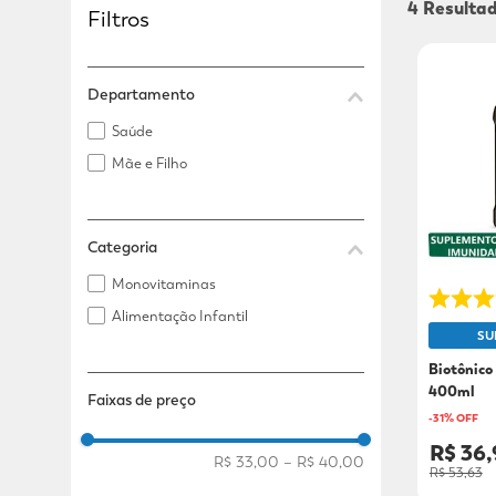
4
Filtros
Adicional
Adicional
Departamento
Saúde
Mãe e Filho
Categoria
Monovitaminas
Alimentação Infantil
SU
Biotônico
400ml
Faixas de preço
-
31
% OFF
R$ 36,
R$ 33,00
–
R$ 40,00
R$ 53,63