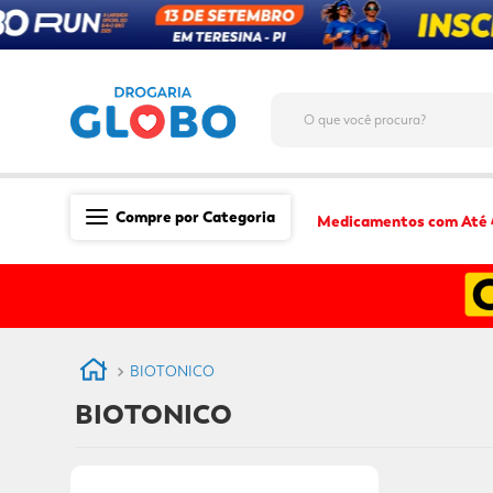
O que você procura?
Compre por Categoria
Medicamentos com Até
Saúde
Medicamentos
Dermocosméticos
BIOTONICO
Mãe e Filho
BIOTONICO
Higiene & Beleza
Conveniência
Promoções