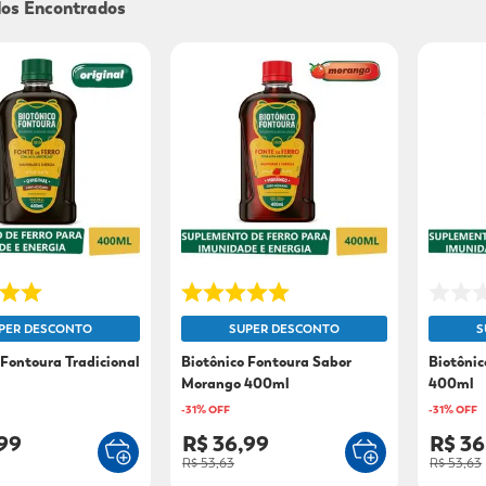
9
º
sabonete líquido
10
º
adeforte turbo
PER DESCONTO
SUPER DESCONTO
S
 Fontoura Tradicional
Biotônico Fontoura Sabor
Biotônic
Morango 400ml
400ml
-
31
% OFF
-
31
% OFF
99
R$ 36,99
R$ 36
R$ 53,63
R$ 53,63