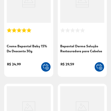
9
º
fralda xg
10
º
shampoo
Creme Bepantol Baby 15%
Bepantol Derma Solução
De Desconto 30g
Restauradora para Cabelos
50ml
R$ 24,99
R$ 29,59