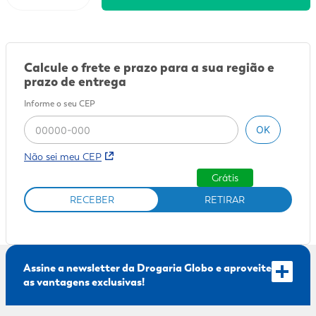
9
º
sabonete líquido
10
º
adeforte turbo
Calcule o frete e prazo para a sua região e
prazo de entrega
Informe o seu CEP
OK
Não sei meu CEP
Grátis
RECEBER
RETIRAR
Assine a newsletter da Drogaria Globo e aproveite
as vantagens exclusivas!