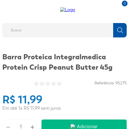
0
Buscar
TERMOS MAIS BUSCADOS
Barra Proteica Integralmedica
1
º
fralda
Protein Crisp Peanut Butter 45g
2
º
protetor solar
3
º
desodorante
Referência
:
95275
4
º
pantene
R$
11
,
99
5
º
dove
Em até
1
x
R$
11
6
,
º
99
sem juros
fralda xg
7
º
mounjaro
－
+
Adicionar
8
º
shampoo