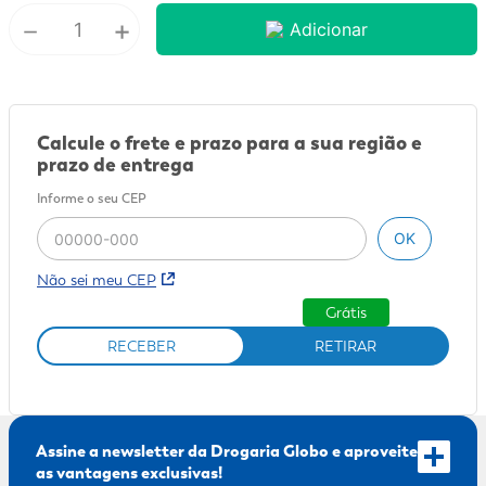
－
+
Adicionar
9
º
fralda xg
10
º
shampoo
Calcule o frete e prazo para a sua região e
prazo de entrega
Informe o seu CEP
OK
Não sei meu CEP
Grátis
RECEBER
RETIRAR
Assine a newsletter da Drogaria Globo e aproveite
as vantagens exclusivas!