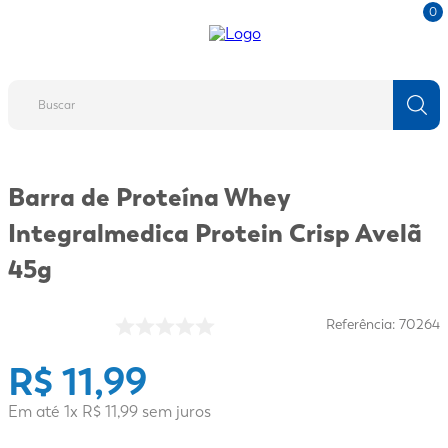
0
Buscar
TERMOS MAIS BUSCADOS
Barra de Proteína Whey
1
º
fralda
Integralmedica Protein Crisp Avelã
2
º
protetor solar
45g
3
º
desodorante
4
º
pantene
Referência
:
70264
5
º
dove
R$
11
,
99
6
º
adeforte turbo
7
º
sabonete líquido
Em até
1
x
R$
11
,
99
sem juros
8
º
mounjaro