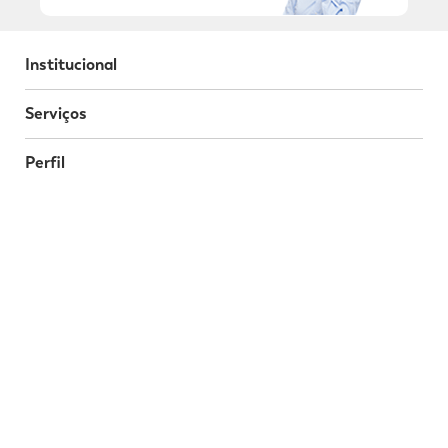
Institucional
Serviços
Perfil
Programa da Fidelidade
Atendimento
Segurança
Baixe o nosso App
Nossas Redes Sociais