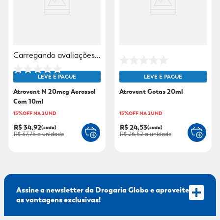
9
º
sabonete líquido
10
º
adeforte turbo
Carregando avaliações...
LEVE E PAGUE
LEVE E PAGUE
Atrovent N 20mcg Aerossol
Atrovent Gotas 20ml
Com 10ml
15%OFF NA 2UND
15%OFF NA 2UND
R$ 34,92
R$ 24,53
(cada)
(cada)
R$ 37,75
a unidade
R$ 26,52
a unidade
Assine a newsletter da Drogaria Globo e aproveite
as vantagens exclusivas!