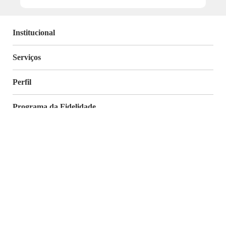
Institucional
Serviços
Perfil
Programa da Fidelidade
Atendimento
Segurança
Baixe o nosso App
Nossas Redes Sociais