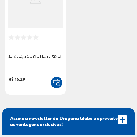
9
º
fralda xg
10
º
shampoo
Antisséptico Clo Hertz 30ml
R$ 16,29
Assine a newsletter da Drogaria Globo e aproveite
as vantagens exclusivas!