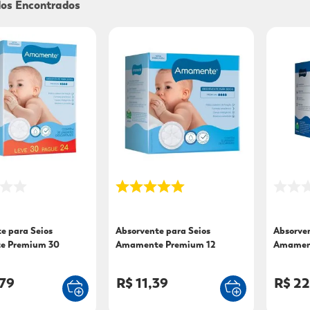
9
º
sabonete líquido
10
º
adeforte turbo
e para Seios
Absorvente para Seios
Absorven
e Premium 30
Amamente Premium 12
Amament
Unidades
Unidade
,79
R$ 11,39
R$ 22