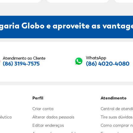
garia Globo e aproveite as vantage
Seu E-mail:
Perfil
Atendimento
Criar conta
Central de aten
êutica
Alterar dados pessoais
Tire suas dúvida
Editar endereços
Como comprar no