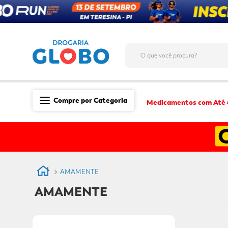
O que você procura?
Compre por Categoria
Medicamentos com Até
Saúde
Medicamentos
Dermocosméticos
AMAMENTE
Mãe e Filho
AMAMENTE
Higiene & Beleza
Conveniência
Promoções