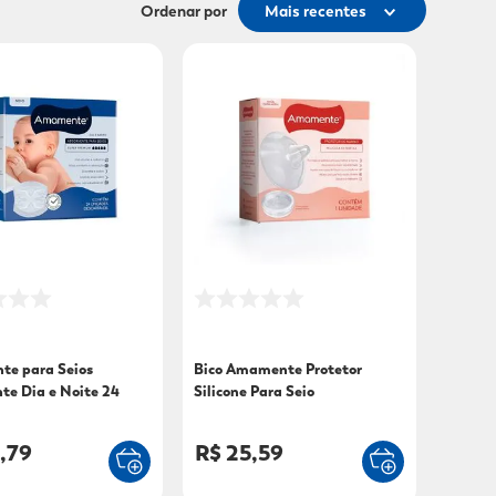
Ordenar por
Mais recentes
te para Seios
Bico Amamente Protetor
e Dia e Noite 24
Silicone Para Seio
s
,79
R$ 25,59