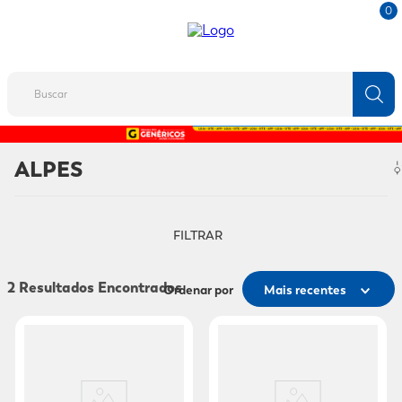
0
Buscar
TERMOS MAIS BUSCADOS
ALPES
1
º
fralda
2
º
protetor solar
FILTRAR
3
º
desodorante
4
º
pantene
2
Ordenar por
Mais recentes
5
º
dove
6
º
adeforte turbo
7
º
sabonete líquido
8
º
mounjaro