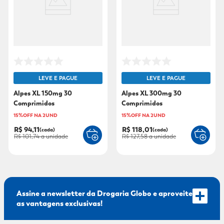
9
º
fralda xg
10
º
shampoo
LEVE E PAGUE
LEVE E PAGUE
Alpes XL 150mg 30
Alpes XL 300mg 30
Comprimidos
Comprimidos
15%OFF NA 2UND
15%OFF NA 2UND
R$ 94,11
R$ 118,01
(cada)
(cada)
R$ 101,74
a unidade
R$ 127,58
a unidade
Assine a newsletter da Drogaria Globo e aproveite
as vantagens exclusivas!