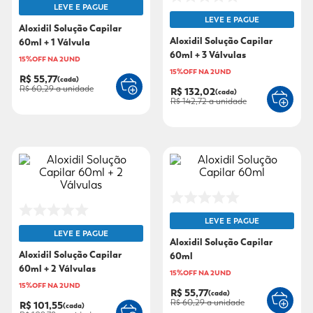
LEVE E PAGUE
LEVE E PAGUE
9
º
mounjaro
Aloxidil Solução Capilar
Aloxidil Solução Capilar
60ml + 1 Válvula
10
º
fralda xg
60ml + 3 Válvulas
15%OFF NA 2UND
15%OFF NA 2UND
R$ 55,77
(cada)
R$ 60,29
a unidade
R$ 132,02
(cada)
R$ 142,72
a unidade
LEVE E PAGUE
LEVE E PAGUE
Aloxidil Solução Capilar
Aloxidil Solução Capilar
60ml
60ml + 2 Válvulas
15%OFF NA 2UND
15%OFF NA 2UND
R$ 55,77
(cada)
R$ 60,29
a unidade
R$ 101,55
(cada)