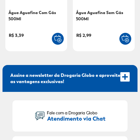
9
º
mounjaro
Água Aguafina Com Gás
Água Aguafina Sem Gás
500Ml
500Ml
10
º
fralda xg
R$ 3,39
R$ 2,99
Assine a newsletter da Drogaria Globo e aproveite
as vantagens exclusivas!
Seu Nome:
Seu E-mail: