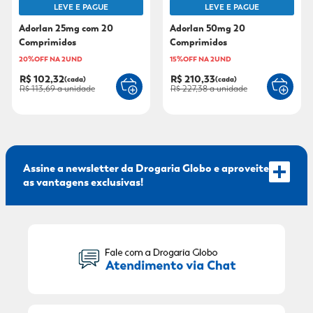
LEVE E PAGUE
LEVE E PAGUE
9
º
mounjaro
Adorlan 25mg com 20
Adorlan 50mg 20
Comprimidos
Comprimidos
10
º
fralda xg
20%OFF NA 2UND
15%OFF NA 2UND
R$ 102,32
R$ 210,33
(cada)
(cada)
R$ 113,69
a unidade
R$ 227,38
a unidade
Assine a newsletter da Drogaria Globo e aproveite
as vantagens exclusivas!
Seu Nome:
Seu E-mail: