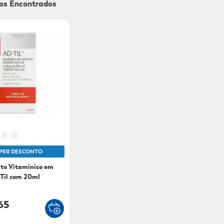
9
º
sabonete líquido
10
º
adeforte turbo
PER DESCONTO
to Vitamínico em
Til com 20ml
65