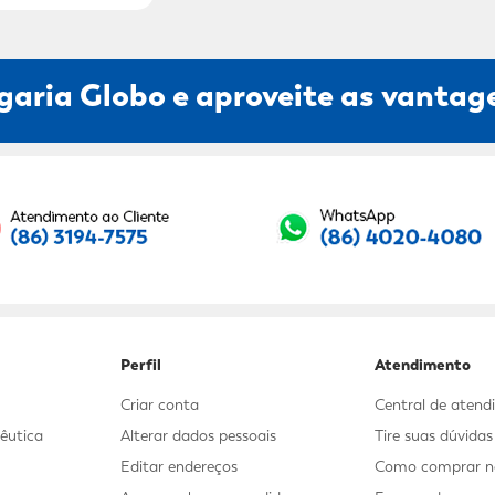
garia Globo e aproveite as vantage
Seu E-mail:
Perfil
Atendimento
Criar conta
Central de aten
êutica
Alterar dados pessoais
Tire suas dúvida
Editar endereços
Como comprar no