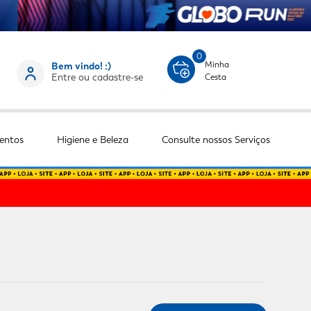
0
Minha
Bem vindo! :)
Entre ou cadastre-se
Cesta
entos
Higiene e Beleza
Consulte nossos Serviços