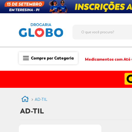
O que você procura?
Compre por Categoria
Medicamentos com Até
Saúde
Medicamentos
Dermocosméticos
AD-TIL
Mãe e Filho
AD-TIL
Higiene & Beleza
Conveniência
Promoções