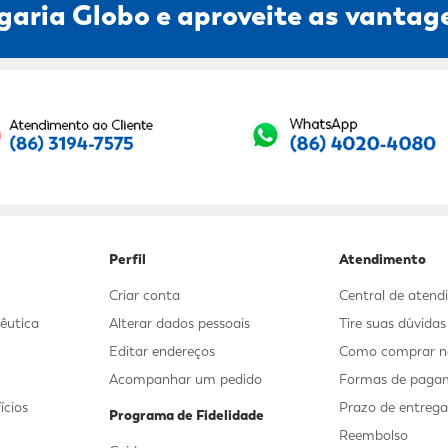
garia Globo e aproveite as vantage
Seu E-mail:
Perfil
Atendimento
Criar conta
Central de aten
êutica
Alterar dados pessoais
Tire suas dúvida
Editar endereços
Como comprar no
Acompanhar um pedido
Formas de paga
ícios
Prazo de entreg
Programa de Fidelidade
Reembolso