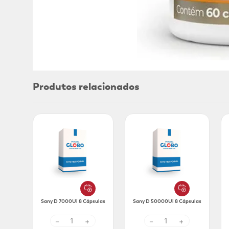
Produtos relacionados
Sany D 7000Ui 8 Cápsulas
Sany D 50000Ui 8 Cápsulas
－
+
－
+