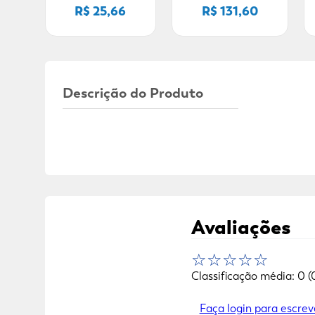
R$ 25,66
R$ 131,60
Descrição do Produto
Avaliações
☆
☆
☆
☆
☆
Classificação média: 0
(
Faça login para escrev