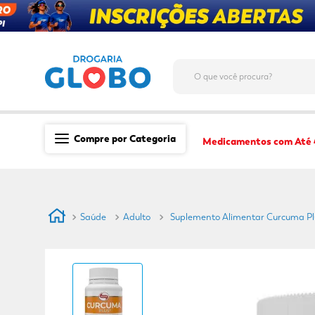
O que você procura?
Compre por Categoria
Medicamentos com Até
Saúde
Medicamentos
Saúde
Adulto
Suplemento Alimentar Curcuma Pl
Dermocosméticos
Mãe e Filho
Higiene & Beleza
Conveniência
Promoções