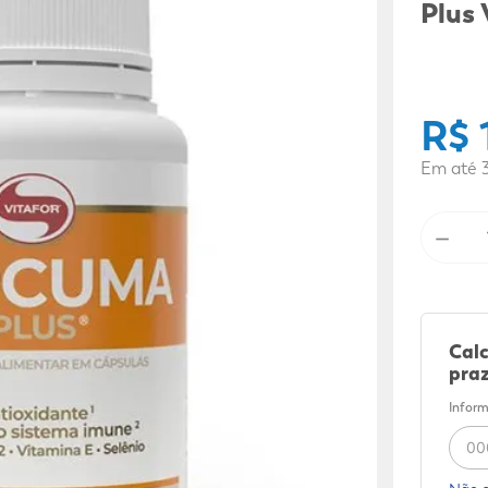
9
º
mounjaro
Plus
10
º
fralda xg
R$
Em até
－
Calc
praz
Inform