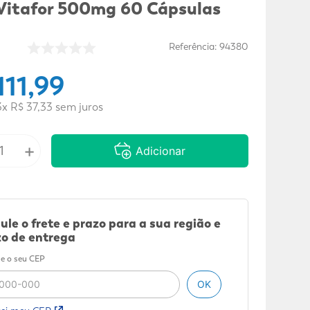
 Vitafor 500mg 60 Cápsulas
Referência
:
94380
111
,
99
3
x
R$
37
,
33
sem juros
+
Adicionar
ule o frete e prazo para a sua região e
o de entrega
e o seu CEP
OK