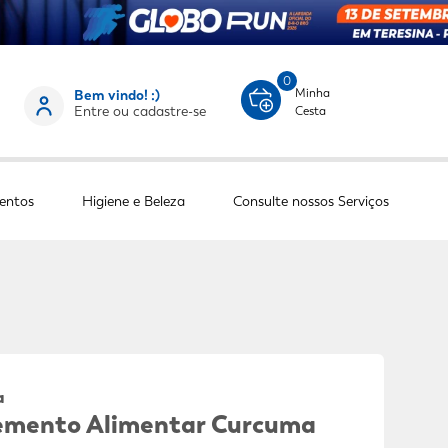
0
Minha
Bem vindo! :)
Entre ou cadastre-se
Cesta
entos
Higiene e Beleza
Consulte nossos Serviços
a
emento Alimentar Curcuma