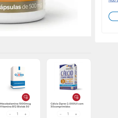
Não 
Mecobalamina 1000mcg
Cálcio Dprev 2.000UI com
Vitamina B12 Biolab 30
30comprimidos
comprimidos
－
+
－
+