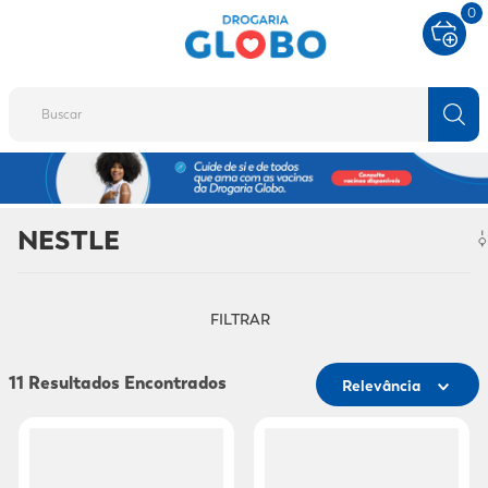
0
Buscar
TERMOS MAIS BUSCADOS
1
º
fralda
NESTLE
2
º
protetor solar
3
º
desodorante
FILTRAR
4
º
pantene
5
º
dove
11
Relevância
6
º
adeforte turbo
7
º
sabonete líquido
8
º
shampoo