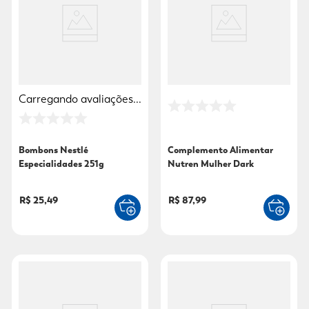
9
º
mounjaro
10
º
fralda xg
Carregando avaliações...
Bombons Nestlé
Complemento Alimentar
Especialidades 251g
Nutren Mulher Dark
Chocolate 400g
R$ 25,49
R$ 87,99