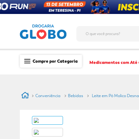
O que você procura?
Compre por Categoria
Medicamentos com Até
Saúde
Medicamentos
Conveniência
Bebidas
Leite em Pó Molico Desna
Dermocosméticos
Mãe e Filho
Higiene & Beleza
Conveniência
Promoções