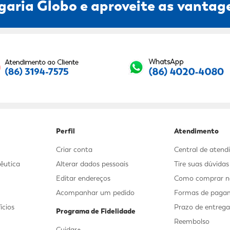
garia Globo e aproveite as vantage
Seu E-mail:
Perfil
Atendimento
Criar conta
Central de aten
êutica
Alterar dados pessoais
Tire suas dúvida
Editar endereços
Como comprar no
Acompanhar um pedido
Formas de paga
ícios
Prazo de entreg
Programa de Fidelidade
Reembolso
Cuidar+