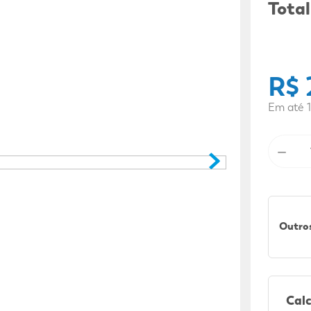
9
º
sabonete líquido
Total
10
º
adeforte turbo
R$
Em até
1
－
Outros
Calc