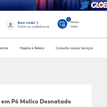
0
Minha
Bem vindo! :)
Entre ou cadastre-se
Cesta
entos
Higiene e Beleza
Consulte nossos Serviços
e em Pó Molico Desnatado