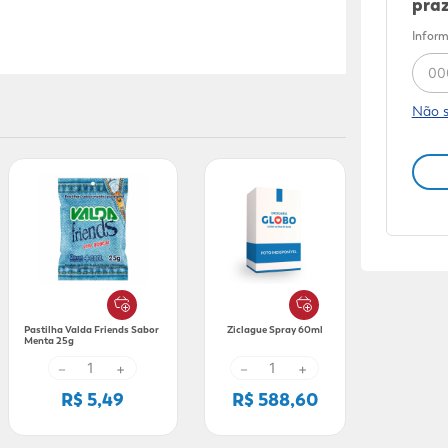
praz
Inform
Não 
Pastilha Valda Friends Sabor
Ziclague Spray 60ml
Menta 25g
－
+
－
+
R$ 5,49
R$ 588,60