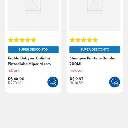
SUPER DESCONTO
SUPER DESCONTO
Fralda Babysec Galinha
Shampoo Pantene Bambu
Pintadinha Hiper M com
200Ml
60unidades
-
8
% OFF
-
40
% OFF
R$ 64,90
R$ 9,83
R$ 70,69
R$ 16,39