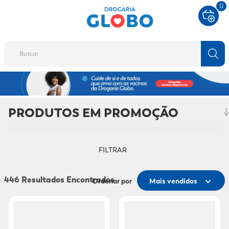
0
Buscar
TERMOS MAIS BUSCADOS
1
º
fralda
PRODUTOS EM PROMOÇÃO
2
º
protetor solar
3
º
desodorante
FILTRAR
4
º
pantene
5
º
dove
446
Ordenar por
Mais vendidos
6
º
fralda xg
7
º
mounjaro
8
º
shampoo