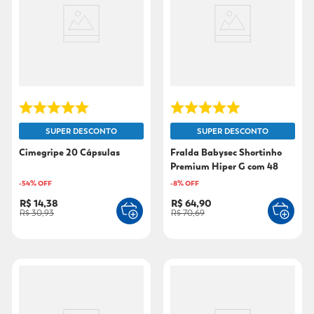
9
º
sabonete líquido
10
º
adeforte turbo
SUPER DESCONTO
SUPER DESCONTO
Cimegripe 20 Cápsulas
Fralda Babysec Shortinho
Premium Hiper G com 48
Unidades
-
54
% OFF
-
8
% OFF
R$ 14,38
R$ 64,90
R$ 30,93
R$ 70,69