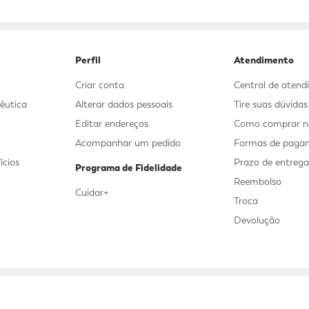
9
º
sabonete líquido
10
º
adeforte turbo
Perfil
Atendimento
Criar conta
Central de aten
êutica
Alterar dados pessoais
Tire suas dúvida
Editar endereços
Como comprar no
Acompanhar um pedido
Formas de paga
ícios
Prazo de entreg
Programa de Fidelidade
Reembolso
Cuidar+
Troca
Devolução