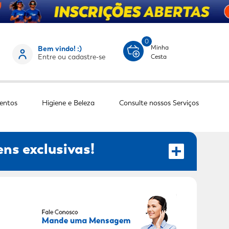
0
Minha
Bem vindo! :)
Entre ou cadastre-se
Cesta
entos
Higiene e Beleza
Consulte nossos Serviços
ns exclusivas!
RECEBER OFERTAS EXCLUSIVAS!