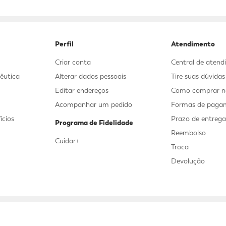
9
º
sabonete líquido
10
º
adeforte turbo
Perfil
Atendimento
Criar conta
Central de aten
êutica
Alterar dados pessoais
Tire suas dúvida
Editar endereços
Como comprar no
Acompanhar um pedido
Formas de paga
ícios
Prazo de entreg
Programa de Fidelidade
Reembolso
Cuidar+
Troca
Devolução