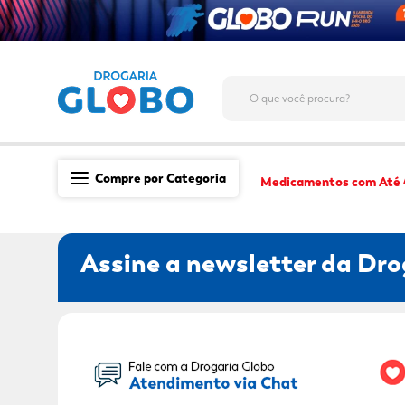
O que você procura?
Compre por Categoria
Medicamentos com Até
Saúde
Assine a newsletter da Dro
Medicamentos
Dermocosméticos
Mãe e Filho
Seu Nome:
Higiene & Beleza
Conveniência
Promoções