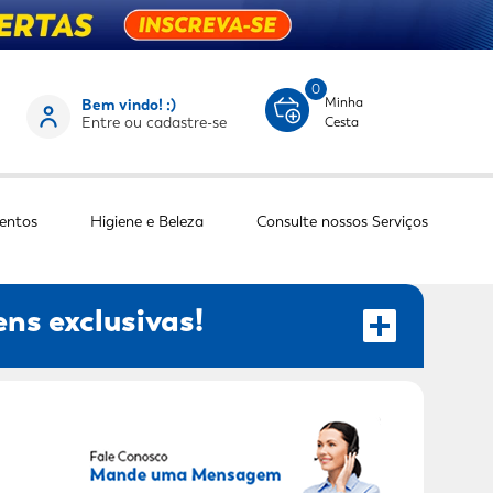
0
Minha
Bem vindo! :)
Entre ou cadastre-se
Cesta
entos
Higiene e Beleza
Consulte nossos Serviços
ns exclusivas!
RECEBER OFERTAS EXCLUSIVAS!