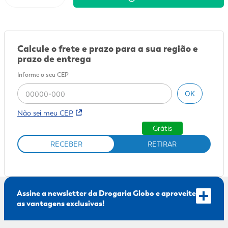
9
º
mounjaro
10
º
fralda xg
Calcule o frete e prazo para a sua região e
prazo de entrega
Informe o seu CEP
OK
Não sei meu CEP
Grátis
RECEBER
RETIRAR
Assine a newsletter da Drogaria Globo e aproveite
as vantagens exclusivas!