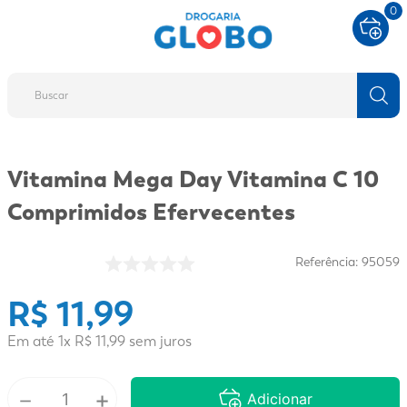
0
Buscar
TERMOS MAIS BUSCADOS
Vitamina Mega Day Vitamina C 10
1
º
fralda
Comprimidos Efervecentes
2
º
protetor solar
3
º
desodorante
Referência
:
95059
4
º
pantene
R$
11
,
99
5
º
dove
Em até
1
x
R$
11
6
,
º
99
sem juros
adeforte turbo
7
º
sabonete líquido
－
+
Adicionar
8
º
shampoo