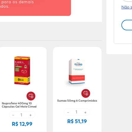
s para os demais
dos.
Não 
Sumax 50mg 6 Comprimidos
Ibuprofeno 400mg 10
Cápsulas Gel Mole Cimed
Genérico
－
+
－
+
R$ 51,19
R$ 12,99