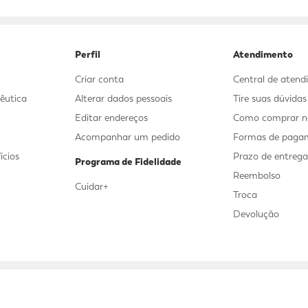
Perfil
Atendimento
Criar conta
Central de aten
êutica
Alterar dados pessoais
Tire suas dúvida
Editar endereços
Como comprar no
Acompanhar um pedido
Formas de paga
ícios
Prazo de entreg
Programa de Fidelidade
Reembolso
Cuidar+
Troca
Devolução