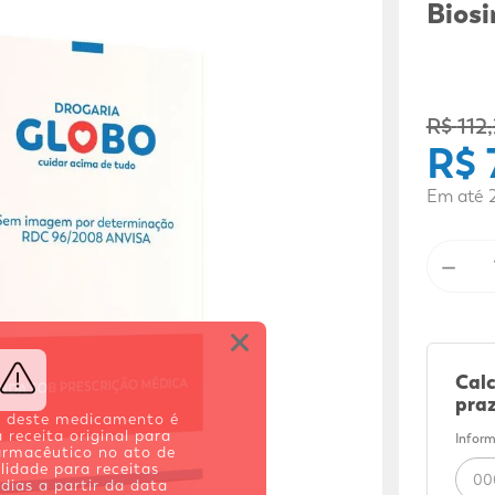
9
º
fralda xg
Bios
10
º
shampoo
R$
112
,
R$
Em até
－
Calc
praz
a deste medicamento é
 receita original para
Inform
armacêutico no ato de
lidade para receitas
 dias a partir da data