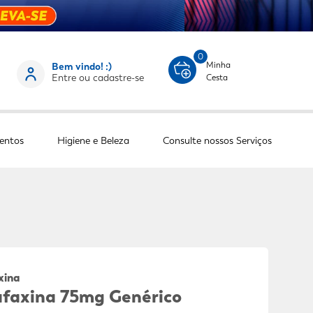
0
Minha
Bem vindo! :)
Entre ou cadastre-se
Cesta
entos
Higiene e Beleza
Consulte nossos Serviços
xina
afaxina 75mg Genérico