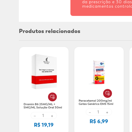
da prescrição e 30 dia
medicamentos controla
Produtos relacionados
Paracetamol 200mg/ml
Gotas Genérico EMS 15ml
Dramin B6 25MG/ML +
5MG/ML Solução Oral 30ml
－
+
－
+
R$ 6,99
R$ 19,19