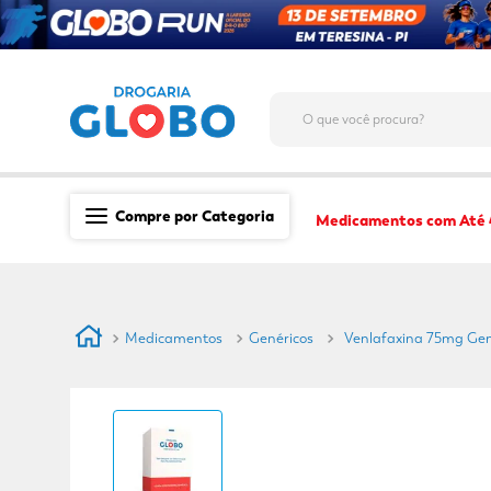
O que você procura?
Compre por Categoria
Medicamentos com Até
Saúde
Medicamentos
Medicamentos
Genéricos
Venlafaxina 75mg Gené
Dermocosméticos
Mãe e Filho
Higiene & Beleza
Conveniência
Promoções