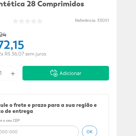
intética 28 Comprimidos
Referência
:
33051
24
72
,
15
2
x
R$
36
,
07
sem juros
+
Adicionar
ule o frete e prazo para a sua região e
o de entrega
e o seu CEP
OK