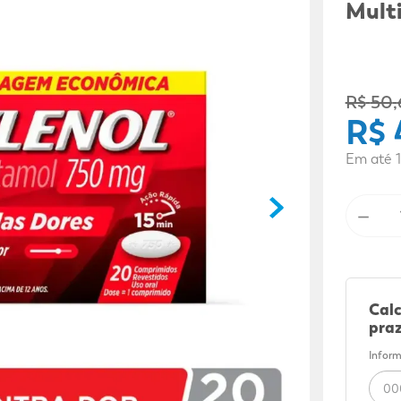
9
º
mounjaro
Mult
10
º
fralda xg
R$
50
,
R$
Em até
1
－
Calc
praz
Inform