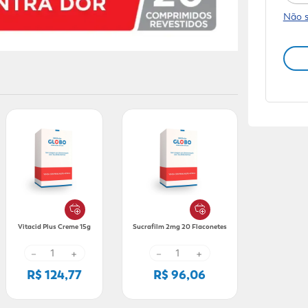
Não 
Vitacid Plus Creme 15g
Sucrafilm 2mg 20 Flaconetes
－
+
－
+
R$ 124,77
R$ 96,06