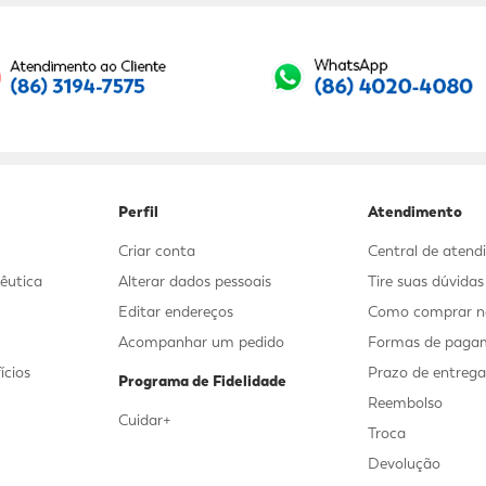
Seu E-mail:
Perfil
Atendimento
Criar conta
Central de aten
êutica
Alterar dados pessoais
Tire suas dúvida
Editar endereços
Como comprar no
Acompanhar um pedido
Formas de paga
ícios
Prazo de entreg
Programa de Fidelidade
Reembolso
Cuidar+
Troca
Devolução