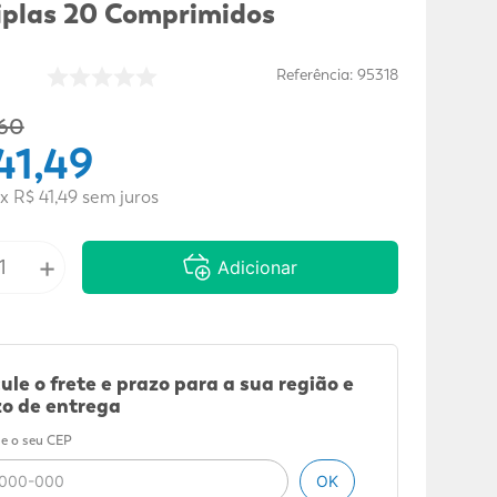
iplas 20 Comprimidos
Referência
:
95318
60
41
,
49
x
R$
41
,
49
sem juros
+
Adicionar
ule o frete e prazo para a sua região e
o de entrega
e o seu CEP
OK