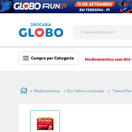
O que você procura?
Compre por Categoria
Medicamentos com Até
Saúde
Medicamentos
Medicamentos
Dor, febre e contusão
Tylenol Pa
Dermocosméticos
Mãe e Filho
Higiene & Beleza
Conveniência
Promoções