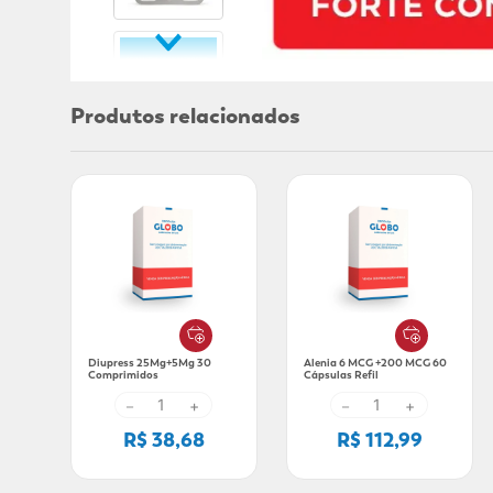
Produtos relacionados
Diupress 25Mg+5Mg 30
Alenia 6 MCG +200 MCG 60
Comprimidos
Cápsulas Refil
－
+
－
+
R$ 38,68
R$ 112,99