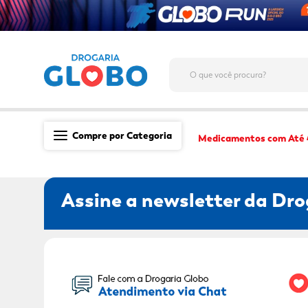
O que você procura?
Compre por Categoria
Medicamentos com Até
Saúde
Assine a newsletter da Dro
Medicamentos
Dermocosméticos
Mãe e Filho
Seu Nome:
Higiene & Beleza
Conveniência
Promoções