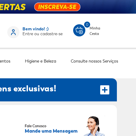
0
Minha
Bem vindo! :)
Entre ou cadastre-se
Cesta
entos
Higiene e Beleza
Consulte nossos Serviços
ns exclusivas!
RECEBER OFERTAS EXCLUSIVAS!