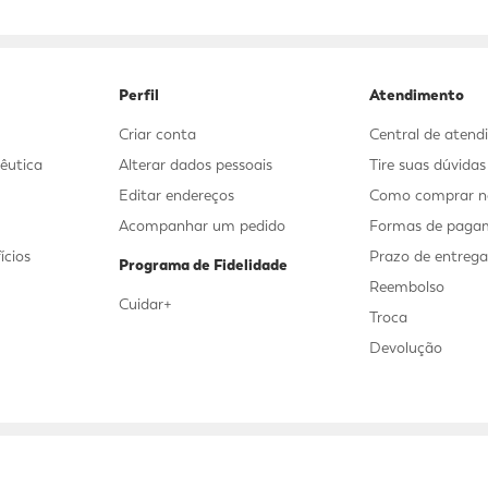
9
º
mounjaro
10
º
fralda xg
Perfil
Atendimento
Criar conta
Central de aten
êutica
Alterar dados pessoais
Tire suas dúvida
Editar endereços
Como comprar no
Acompanhar um pedido
Formas de paga
ícios
Prazo de entreg
Programa de Fidelidade
Reembolso
Cuidar+
Troca
Devolução