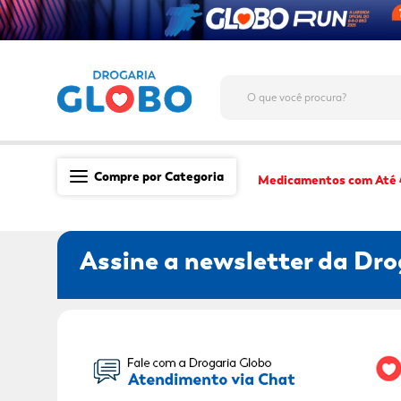
O que você procura?
Compre por Categoria
Medicamentos com Até
Saúde
Assine a newsletter da Dro
Medicamentos
Dermocosméticos
Mãe e Filho
Seu Nome:
Higiene & Beleza
Conveniência
Promoções