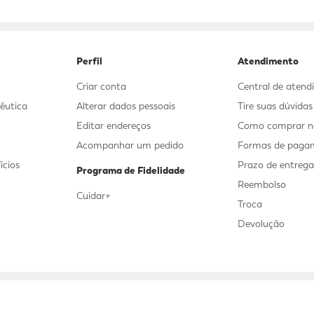
9
º
sabonete líquido
10
º
adeforte turbo
Perfil
Atendimento
Criar conta
Central de aten
êutica
Alterar dados pessoais
Tire suas dúvida
Editar endereços
Como comprar no
Acompanhar um pedido
Formas de paga
ícios
Prazo de entreg
Programa de Fidelidade
Reembolso
Cuidar+
Troca
Devolução