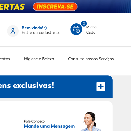
0
Minha
Bem vindo! :)
Entre ou cadastre-se
Cesta
entos
Higiene e Beleza
Consulte nossos Serviços
ns exclusivas!
RECEBER OFERTAS EXCLUSIVAS!